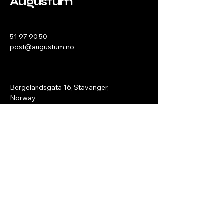
Augustum
51 97 90 50
post@augustum.no
Bergelandsgata 16, Stavanger,
Norway
Personvernerklæring
© 2025 by Augustum